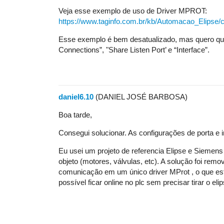
Veja esse exemplo de uso de Driver MPROT:
https://www.taginfo.com.br/kb/Automacao_Elipse
Esse exemplo é bem desatualizado, mas quero que
Connections”, "Share Listen Port’ e “Interface”.
daniel6.10
(DANIEL JOSÉ BARBOSA)
Boa tarde,
Consegui solucionar. As configurações de porta e 
Eu usei um projeto de referencia Elipse e Siemens
objeto (motores, válvulas, etc). A solução foi remov
comunicação em um único driver MProt , o que es
possível ficar online no plc sem precisar tirar o eli