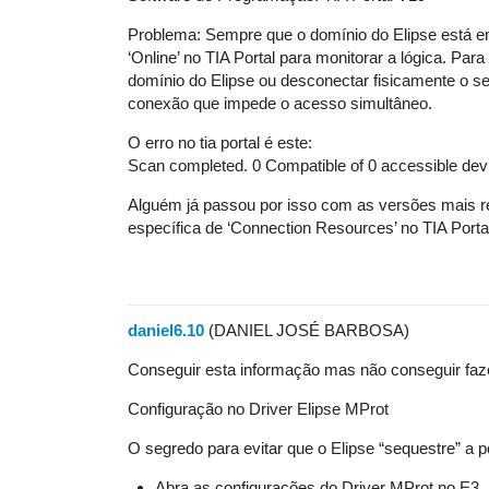
Problema: Sempre que o domínio do Elipse está 
‘Online’ no TIA Portal para monitorar a lógica. Par
domínio do Elipse ou desconectar fisicamente o s
conexão que impede o acesso simultâneo.
O erro no tia portal é este:
Scan completed. 0 Compatible of 0 accessible dev
Alguém já passou por isso com as versões mais r
específica de ‘Connection Resources’ no TIA Porta
daniel6.10
(DANIEL JOSÉ BARBOSA)
Conseguir esta informação mas não conseguir faze
Configuração no Driver Elipse MProt
O segredo para evitar que o Elipse “sequestre” a p
Abra as configurações do Driver MProt no E3.