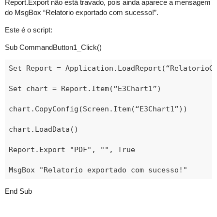
Report.Export não está travado, pois ainda aparece a mensagem
do MsgBox “Relatorio exportado com sucesso!”.
Este é o script:
Sub CommandButton1_Click()
Set Report = Application.LoadReport(“RelatorioGr
Set chart = Report.Item(“E3Chart1”)

chart.CopyConfig(Screen.Item(“E3Chart1”))

chart.LoadData()

Report.Export "PDF", "", True

End Sub