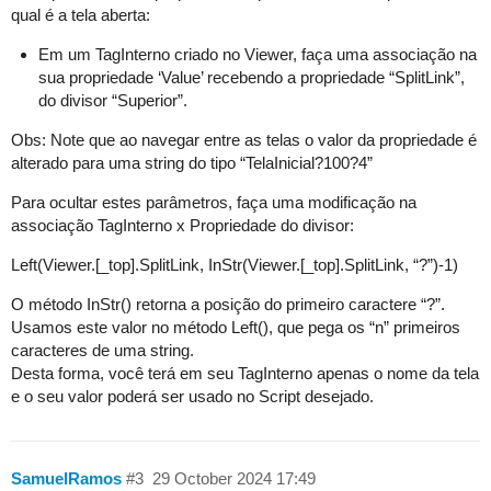
qual é a tela aberta:
Em um TagInterno criado no Viewer, faça uma associação na
sua propriedade ‘Value’ recebendo a propriedade “SplitLink”,
do divisor “Superior”.
Obs: Note que ao navegar entre as telas o valor da propriedade é
alterado para uma string do tipo “TelaInicial?100?4”
Para ocultar estes parâmetros, faça uma modificação na
associação TagInterno x Propriedade do divisor:
Left(Viewer.[_top].SplitLink, InStr(Viewer.[_top].SplitLink, “?”)-1)
O método InStr() retorna a posição do primeiro caractere “?”.
Usamos este valor no método Left(), que pega os “n” primeiros
caracteres de uma string.
Desta forma, você terá em seu TagInterno apenas o nome da tela
e o seu valor poderá ser usado no Script desejado.
SamuelRamos
#3
29 October 2024 17:49