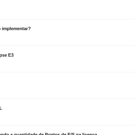
o implementar?
ipse E3
L
cando a quantidade de Pontos de E/S na licença