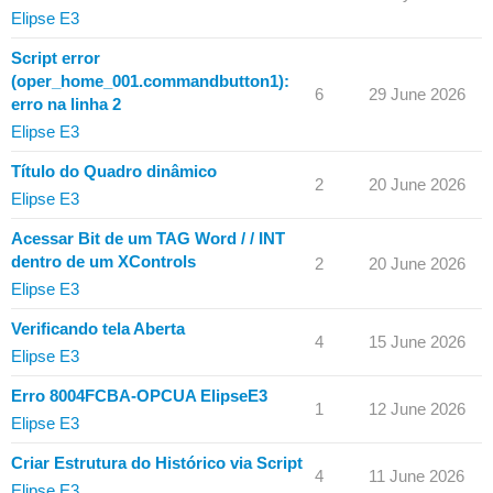
Elipse E3
Script error
(oper_home_001.commandbutton1):
6
29 June 2026
erro na linha 2
Elipse E3
Título do Quadro dinâmico
2
20 June 2026
Elipse E3
Acessar Bit de um TAG Word / / INT
dentro de um XControls
2
20 June 2026
Elipse E3
Verificando tela Aberta
4
15 June 2026
Elipse E3
Erro 8004FCBA-OPCUA ElipseE3
1
12 June 2026
Elipse E3
Criar Estrutura do Histórico via Script
4
11 June 2026
Elipse E3