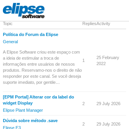
Topic
Replies
Activity
Política do Forum da Elipse
General
A Elipse Software criou este espaço com
25 February
a ideia de estimular a troca de
1
2022
informações entre usuários de nossos
produtos. Reservamo-nos o direito de não
responder por este canal. Se você deseja
suporte imediato, por gentile…
[EPM Portal] Alterar cor da label do
widget Display
2
29 July 2026
Elipse Plant Manager
Dúvida sobre método .save
2
29 July 2026
Elipse E3