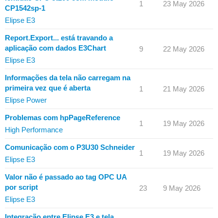
1
23 May 2026
CP1542sp-1
Elipse E3
Report.Export... está travando a
aplicação com dados E3Chart
9
22 May 2026
Elipse E3
Informações da tela não carregam na
primeira vez que é aberta
1
21 May 2026
Elipse Power
Problemas com hpPageReference
1
19 May 2026
High Performance
Comunicação com o P3U30 Schneider
1
19 May 2026
Elipse E3
Valor não é passado ao tag OPC UA
por script
23
9 May 2026
Elipse E3
Integração entre Elipse E3 e tela